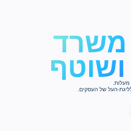
 משרד
ושוטף
לליגת-העל של העסקים.